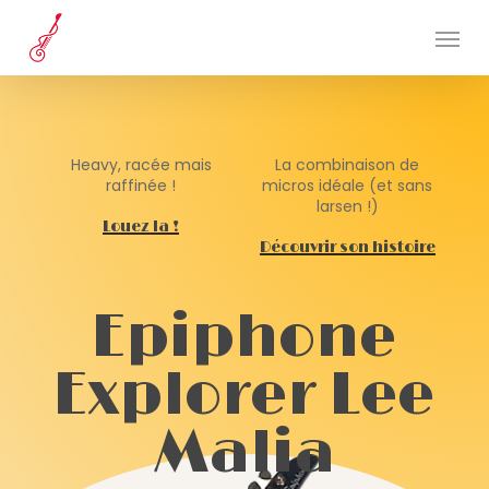
Skip
Menu
to
main
content
Heavy, racée mais
La combinaison de
raffinée !
micros idéale (et sans
larsen !)
Louez la !
Découvrir son histoire
E
p
i
p
h
o
n
e
E
x
p
l
o
r
e
r
L
e
e
M
a
l
i
a