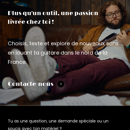
Plus
qu'un
outil, une
passion
livrée
chez
toi
!
Choisis, teste et explore de nouveaux sons
en louant ta guitare dans le nord de la
France.
Contacte-nous
Tu as une question, une demande spéciale ou un
soucis avec ton matériel ?