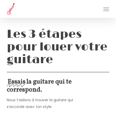
Skip
Menu
to
main
content
L
e
s
3
é
t
a
p
e
s
p
o
u
r
l
o
u
e
r
v
o
t
r
e
g
u
i
t
a
r
e
Essais
la guitare qui te
correspond.
Nous t’aidons à trouver la guitare qui
s’accorde avec ton style.