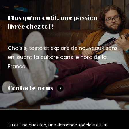
Plus
qu'un
outil, une
passion
livrée
chez
toi
!
Choisis, teste et explore de nouveaux sons
en louant ta guitare dans le nord de la
France.
Contacte-nous
Tu as une question, une demande spéciale ou un